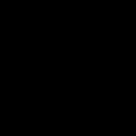
庞海芍#
研究员，博导
北京市教学名师
教育学原理、高等教育学