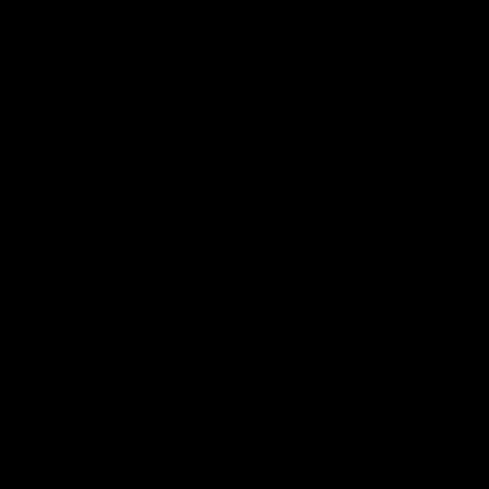
杨春梅
教授，博导
高等教育学
理