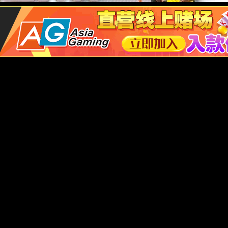
贾晓明#
博导
教授，博导
、工程教育学
研究生教育学、高等教育学