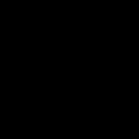
马永霞#
教授，博导
高等教育学