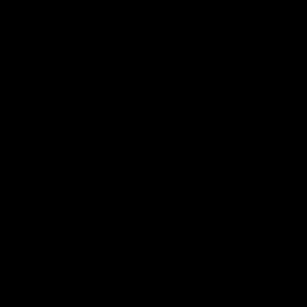
欧阳嘉煜
预聘助理教授，博导、硕导
、工程教育学
教育技术学、高等教育学