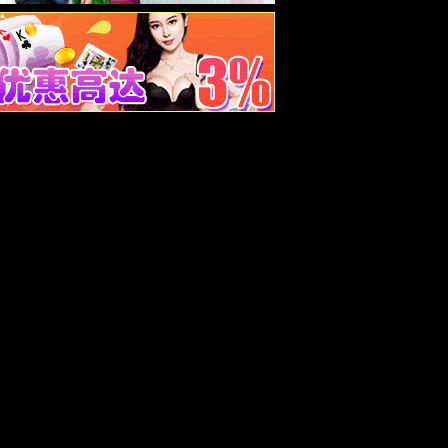
李明磊
副研究员，博导
研究生教育学，工程教育学