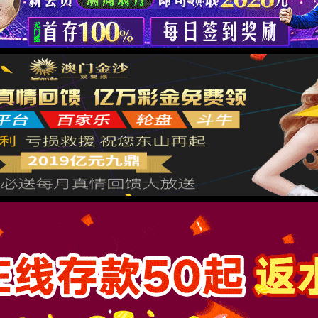
置：
首页
师资队伍
教师名录
博士生导师
师
*
#
拼音排序，
为院外导师，
为荣休返聘导师