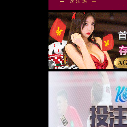
崔宇红
研究员，博
高等教育学